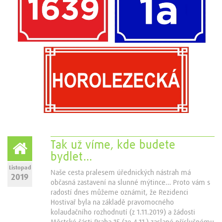
Tak už víme, kde budete
bydlet…
Listopad
Naše cesta pralesem úřednických nástrah má
2019
občasná zastavení na slunné mýtince… Proto vám s
radostí dnes můžeme oznámit, že Rezidenci
Hostivař byla na základě pravomocného
kolaudačního rozhodnutí (z 1.11.2019) a žádosti