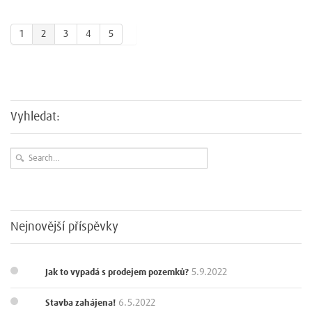
1
2
3
4
5
Vyhledat:
Nejnovější příspěvky
5.9.2022
Jak to vypadá s prodejem pozemků?
6.5.2022
Stavba zahájena!