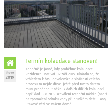
Termín kolaudace stanoven!
Konečně je jasné, kdy proběhne kolaudace
Srpen
Rezidence Hostivař: 12.září 2019. Ukázalo se, že
2019
vzhledem k času dovolených a složitosti celého
procesu to nejde dříve: ještě před tímto datem
musí proběhnout několik dalších dílčích kolaudací,
například 15.8.2019 schválení retenční nádrže (nádrž
na zpomalení odtoku vody při prudkém dešti – ano,
i takové věci ve vašem domě