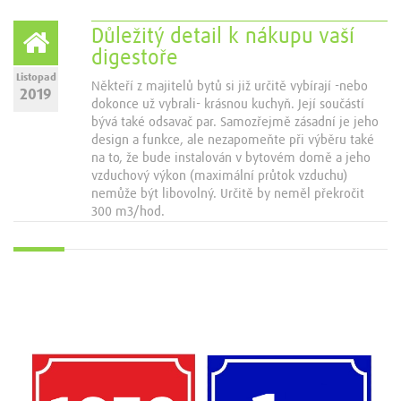
Důležitý detail k nákupu vaší
digestoře
Listopad
Někteří z majitelů bytů si již určitě vybírají -nebo
2019
dokonce už vybrali- krásnou kuchyň. Její součástí
bývá také odsavač par. Samozřejmě zásadní je jeho
design a funkce, ale nezapomeňte při výběru také
na to, že bude instalován v bytovém domě a jeho
vzduchový výkon (maximální průtok vzduchu)
nemůže být libovolný. Určitě by neměl překročit
300 m3/hod.