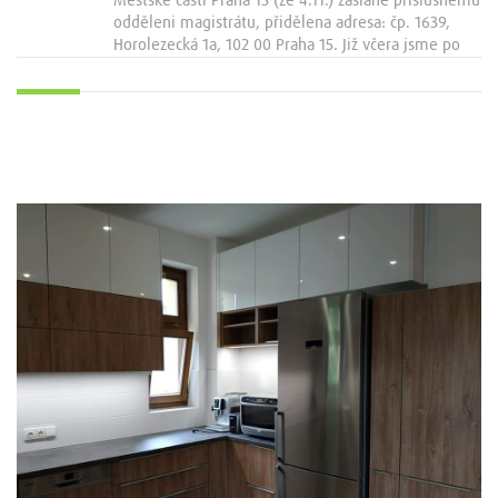
Městské části Praha 15 (ze 4.11.) zaslané příslušnému
odděleni magistrátu, přidělena adresa: čp. 1639,
Horolezecká 1a, 102 00 Praha 15. Již včera jsme po