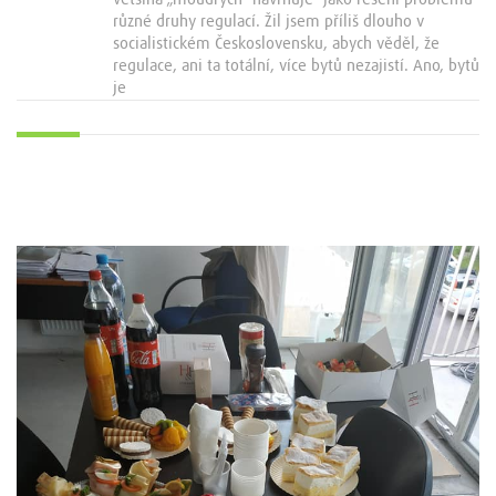
různé druhy regulací. Žil jsem příliš dlouho v
socialistickém Československu, abych věděl, že
regulace, ani ta totální, více bytů nezajistí. Ano, bytů
je