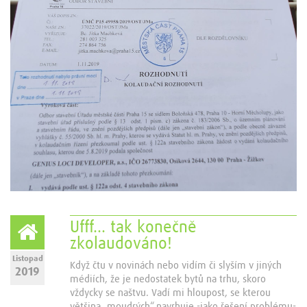
Ufff… tak konečně
zkolaudováno!
Listopad
Když čtu v novinách nebo vidím či slyším v jiných
2019
médiích, že je nedostatek bytů na trhu, skoro
vždycky se naštvu. Vadí mi hloupost, se kterou
většina „moudrých“ navrhuje -jako řešení problému-