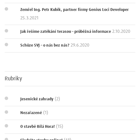
Zemřel Ing. Petr Kubík, partner firmy Genius Loci Developer
25.3.2021
2.10.2020
Jak řešíme zatékání terasou – průběžná informace
29.6.2020
Schůze SVJ – o nás bez nás?
Rubriky
(2)
Jesenické zahrady
(1)
Nezařazené
(15)
O stavbě Bílá Hora!