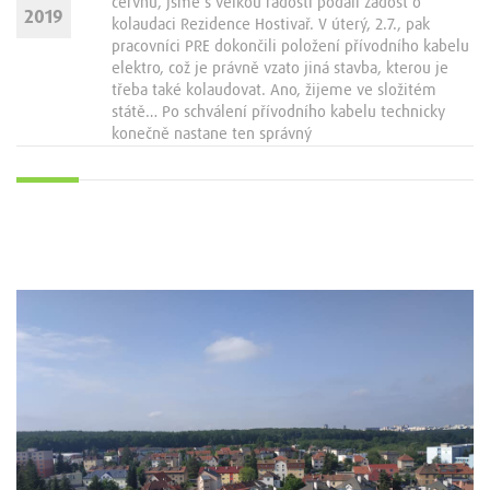
červnu, jsme s velkou radostí podali žádost o
2019
kolaudaci Rezidence Hostivař. V úterý, 2.7., pak
pracovníci PRE dokončili položení přívodního kabelu
elektro, což je právně vzato jiná stavba, kterou je
třeba také kolaudovat. Ano, žijeme ve složitém
státě… Po schválení přívodního kabelu technicky
konečně nastane ten správný