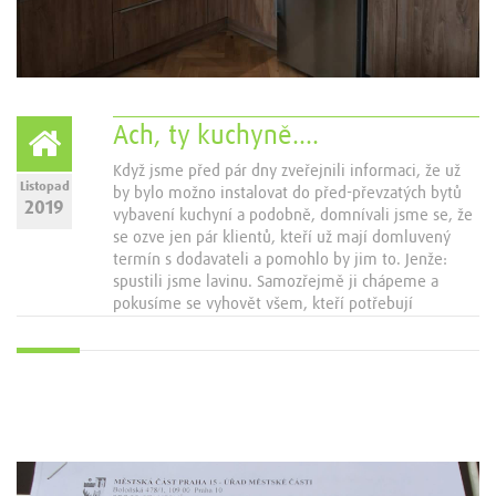
Ach, ty kuchyně….
Když jsme před pár dny zveřejnili informaci, že už
Listopad
by bylo možno instalovat do před-převzatých bytů
2019
vybavení kuchyní a podobně, domnívali jsme se, že
se ozve jen pár klientů, kteří už mají domluvený
termín s dodavateli a pomohlo by jim to. Jenže:
spustili jsme lavinu. Samozřejmě ji chápeme a
pokusíme se vyhovět všem, kteří potřebují