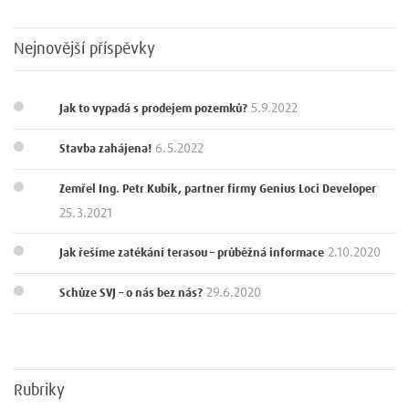
Nejnovější příspěvky
5.9.2022
Jak to vypadá s prodejem pozemků?
6.5.2022
Stavba zahájena!
Zemřel Ing. Petr Kubík, partner firmy Genius Loci Developer
25.3.2021
2.10.2020
Jak řešíme zatékání terasou – průběžná informace
29.6.2020
Schůze SVJ – o nás bez nás?
Rubriky