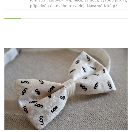
(umístění zásuvek, vypínačů, svítidel, vývodů pro TV,
případně i datového rozvodu). Návazně také již