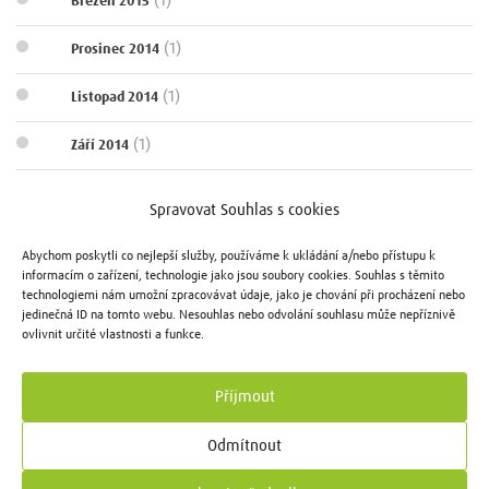
(1)
Březen 2015
(1)
Prosinec 2014
(1)
Listopad 2014
(1)
Září 2014
(1)
Srpen 2014
Spravovat Souhlas s cookies
(1)
Červen 2014
Abychom poskytli co nejlepší služby, používáme k ukládání a/nebo přístupu k
informacím o zařízení, technologie jako jsou soubory cookies. Souhlas s těmito
(1)
Duben 2014
technologiemi nám umožní zpracovávat údaje, jako je chování při procházení nebo
jedinečná ID na tomto webu. Nesouhlas nebo odvolání souhlasu může nepříznivě
ovlivnit určité vlastnosti a funkce.
(1)
Prosinec 2013
Příjmout
Genius Loci Developer © 2022
Odmítnout
Osiková 3, Praha 3, 130 00
+420 602 115 000