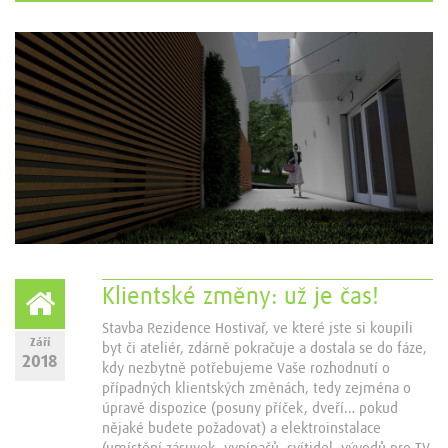
Klientské změny: už je čas!
Stavba Rezidence Hostivař, ve které jste si koupili
Září
byt či ateliér, zdárně pokračuje a dostala se do fáze,
2018
kdy nezbytně potřebujeme Vaše rozhodnutí o
případných klientských změnách, tedy zejména o
úpravě dispozice (posuny příček, dveří… pokud
nějaké budete požadovat) a elektroinstalace