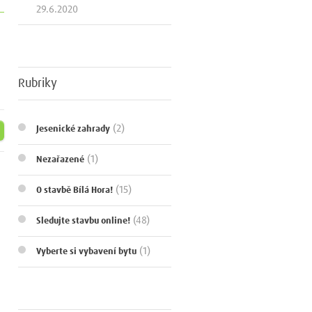
29.6.2020
Rubriky
(2)
Jesenické zahrady
(1)
Nezařazené
(15)
O stavbě Bílá Hora!
(48)
Sledujte stavbu online!
(1)
Vyberte si vybavení bytu