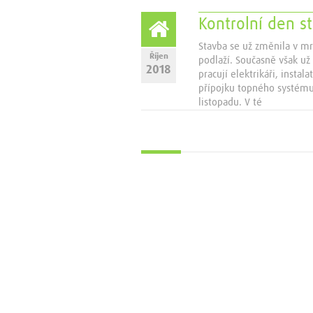
Kontrolní den s
Stavba se už změnila v m
Říjen
podlaží. Současně však už
2018
pracují elektrikáři, insta
přípojku topného systému.
listopadu. V té