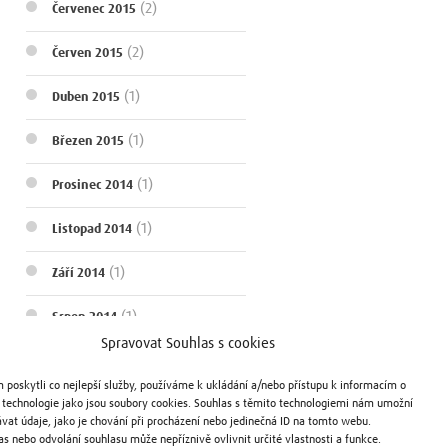
(2)
Červenec 2015
(2)
Červen 2015
(1)
Duben 2015
(1)
Březen 2015
(1)
Prosinec 2014
(1)
Listopad 2014
(1)
Září 2014
(1)
Srpen 2014
Spravovat Souhlas s cookies
(1)
Červen 2014
poskytli co nejlepší služby, používáme k ukládání a/nebo přístupu k informacím o
(1)
, technologie jako jsou soubory cookies. Souhlas s těmito technologiemi nám umožní
Duben 2014
vat údaje, jako je chování při procházení nebo jedinečná ID na tomto webu.
s nebo odvolání souhlasu může nepříznivě ovlivnit určité vlastnosti a funkce.