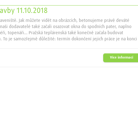
tavby 11.10.2018
raveniště. Jak můžete vidět na obrázcích, betonujeme právě deváté
 naši dodavatelé také začali osazovat okna do spodních pater, naplno
latéři, topenáři… Pražská teplárenská také konečně začala budovat
 To je samozřejmě důležité: termín dokončení jejich práce je na konci
Více informací