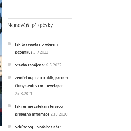
Nejnovější příspěvky
Jak to vypadá s prodejem
5.9.2022
pozemků?
6.5.2022
Stavba zahájena!
Zemřel Ing. Petr Kubík, partner
firmy Genius Loci Developer
25.3.2021
Jak řešíme zatékání terasou –
2.10.2020
průběžná informace
Schůze SVJ – o nás bez nás?