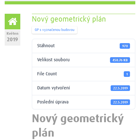
Nový geometrický plán
GP s vyznačenou budovou
Květen
2019
Stáhnout
970
Velikost souboru
458.76 KB
File Count
1
Datum vytvoření
22.5.2019
Poslední úprava
22.5.2019
Nový geometrický
plán