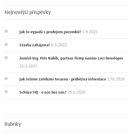
Nejnovější příspěvky
5.9.2022
Jak to vypadá s prodejem pozemků?
6.5.2022
Stavba zahájena!
Zemřel Ing. Petr Kubík, partner firmy Genius Loci Developer
25.3.2021
2.10.2020
Jak řešíme zatékání terasou – průběžná informace
29.6.2020
Schůze SVJ – o nás bez nás?
Rubriky