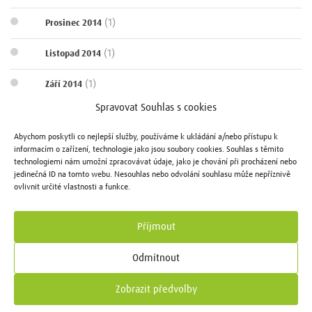
(1)
Prosinec 2014
(1)
Listopad 2014
(1)
Září 2014
Spravovat Souhlas s cookies
(1)
Srpen 2014
Abychom poskytli co nejlepší služby, používáme k ukládání a/nebo přístupu k
(1)
Červen 2014
informacím o zařízení, technologie jako jsou soubory cookies. Souhlas s těmito
technologiemi nám umožní zpracovávat údaje, jako je chování při procházení nebo
jedinečná ID na tomto webu. Nesouhlas nebo odvolání souhlasu může nepříznivě
(1)
Duben 2014
ovlivnit určité vlastnosti a funkce.
(1)
Prosinec 2013
Příjmout
Odmítnout
Genius Loci Developer © 2022
Osiková 3, Praha 3, 130 00
Zobrazit předvolby
+420 602 115 000